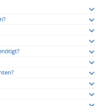
n?
nötigt?
hten?