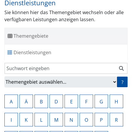
Dienstleistungen
Sie können hier das Themengebiet wechseln oder alle
verfügbaren Leistungen anzeigen lassen.
Themengebiete
Dienstleistungen
?
A
Ä
B
D
E
F
G
H
I
K
L
M
N
O
P
R