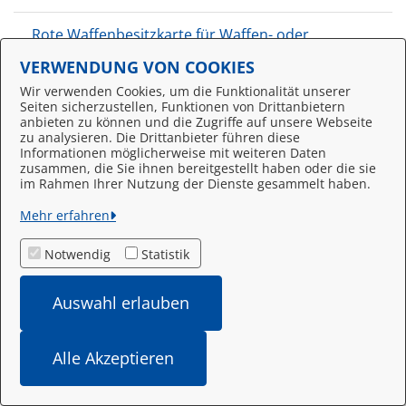
Rote Waffenbesitzkarte für Waffen- oder
Munitionssachverständige beantragen (Landkreis
VERWENDUNG VON COOKIES
Ludwigslust-Parchim)
Wir verwenden Cookies, um die Funktionalität unserer
Seiten sicherzustellen, Funktionen von Drittanbietern
Rote Waffenbesitzkarte für Waffen- oder
anbieten zu können und die Zugriffe auf unsere Webseite
zu analysieren. Die Drittanbieter führen diese
Munitionssammler beantragen (Landkreis
Informationen möglicherweise mit weiteren Daten
Ludwigslust-Parchim)
zusammen, die Sie ihnen bereitgestellt haben oder die sie
im Rahmen Ihrer Nutzung der Dienste gesammelt haben.
Rufbus - Bestellung (Landkreis Ludwigslust-
Mehr erfahren
Parchim)
Notwendig
Statistik
S
Auswahl erlauben
Sachkundenachweis zur Schädlingsbekämpfung
beantragen (Landkreis Ludwigslust-Parchim)
Alle Akzeptieren
Sanierungsgenehmigung (Landkreis Ludwigslust-